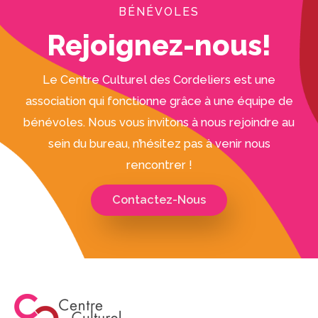
BÉNÉVOLES
Rejoignez-nous!
Le Centre Culturel des Cordeliers est une
association qui fonctionne grâce à une équipe de
bénévoles. Nous vous invitons à nous rejoindre au
sein du bureau, n’hésitez pas à venir nous
rencontrer !
Contactez-Nous