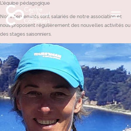
L'équipe pédagogique
Aller
au
Nos intervenants sont salariés de notre association et
contenu
nous proposent régulièrement des nouvelles activités ou
des stages saisonniers.