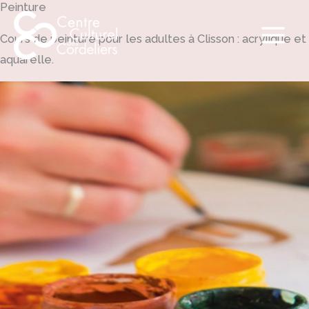
Peinture
Aller
au
Cours de peinture pour les adultes à Clisson : acrylique et
contenu
aquarelle.