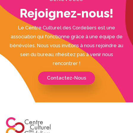
Rejoignez-nous!
Le Centre Culturel des Cordeliers est une
association qui fonctionne grâce à une équipe de
bénévoles. Nous vous invitons à nous rejoindre au
sein du bureau, n’hésitez pas à venir nous
rencontrer !
Contactez-Nous