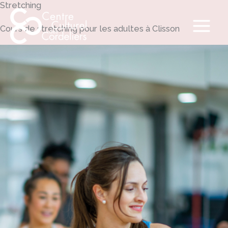
Stretching
Aller
au
Cours de stretching pour les adultes à Clisson
contenu