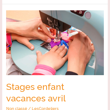
Stages
enfant
vacances
avril
Stages enfant
vacances avril
Non classé
/
LesCordeliers