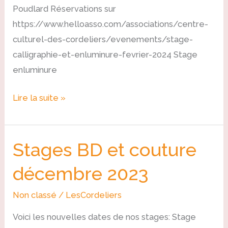
Poudlard Réservations sur
https://www.helloasso.com/associations/centre-
culturel-des-cordeliers/evenements/stage-
calligraphie-et-enluminure-fevrier-2024 Stage
enluminure
Lire la suite »
Stages BD et couture
Stages
BD
décembre 2023
et
couture
Non classé
/
LesCordeliers
décembre
Voici les nouvelles dates de nos stages: Stage
2023