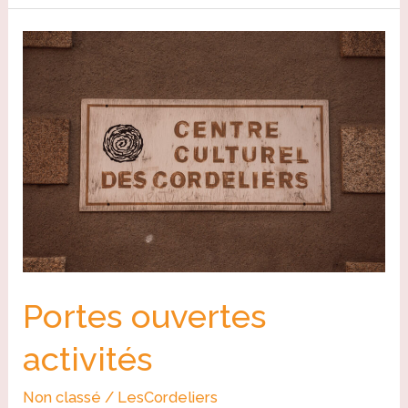
Portes
ouvertes
activités
Portes ouvertes
activités
Non classé
/
LesCordeliers