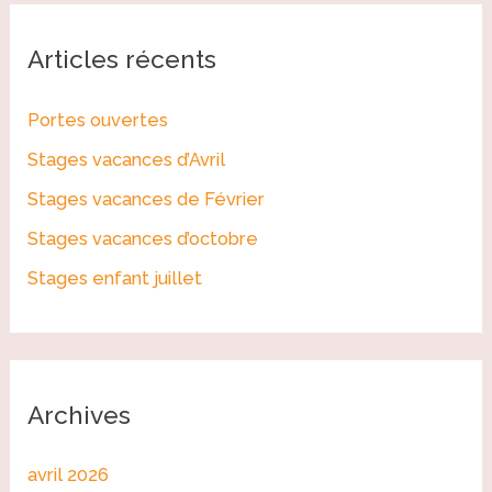
h
Articles récents
e
r
Portes ouvertes
c
Stages vacances d’Avril
h
Stages vacances de Février
e
r
Stages vacances d’octobre
Stages enfant juillet
:
Archives
avril 2026