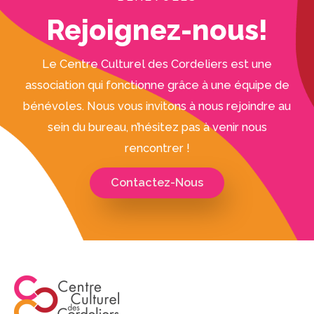
Rejoignez-nous!
Le Centre Culturel des Cordeliers est une
association qui fonctionne grâce à une équipe de
bénévoles. Nous vous invitons à nous rejoindre au
sein du bureau, n’hésitez pas à venir nous
rencontrer !
Contactez-Nous