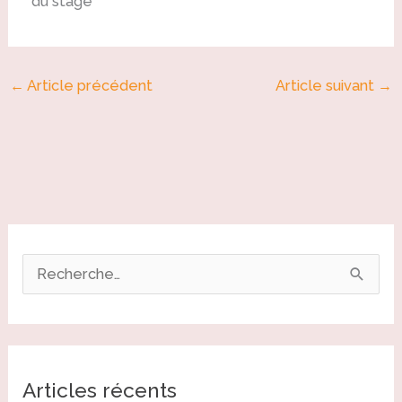
du stage
←
Article précédent
Article suivant
→
R
e
c
h
Articles récents
e