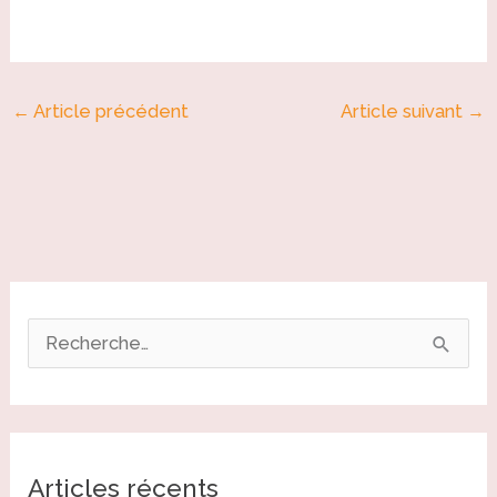
←
Article précédent
Article suivant
→
R
e
c
h
Articles récents
e